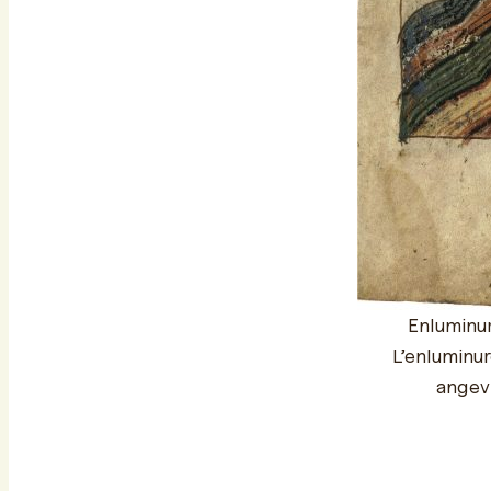
Enluminur
L’enluminur
angevi