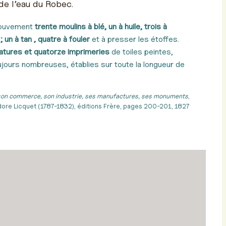
 de l’eau du Robec.
mouvement
trente moulins à blé, un à huile, trois à
 ; un à tan , quatre à fouler
et à presser les étoffes.
ilatures et quatorze imprimeries
de toiles peintes,
oujours nombreuses, établies sur toute la longueur de
, son commerce, son industrie, ses manufactures, ses monuments
,
ore Licquet (1787-1832), éditions Frère, pages 200-201, 1827