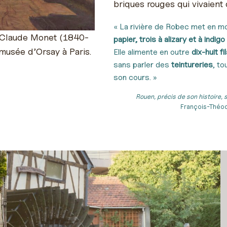
briques rouges qui vivaient
« La rivière de Robec met en 
de Claude Monet (1840-
papier, trois à alizary et à indigo
musée d’Orsay à Paris.
Elle alimente en outre
dix-huit f
sans parler des
teintureries
, t
son cours. »
Rouen, précis de son histoire
François-Théod